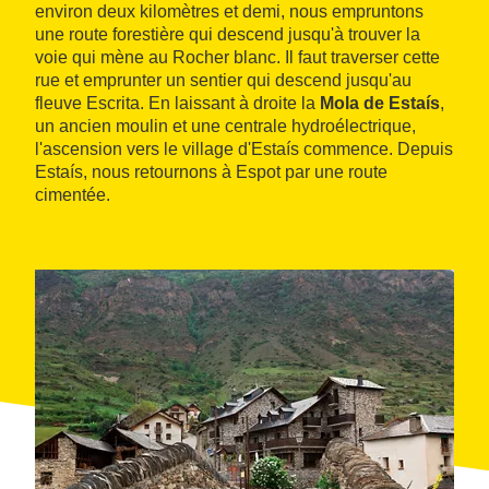
environ deux kilomètres et demi, nous empruntons
une route forestière qui descend jusqu'à trouver la
voie qui mène au Rocher blanc. Il faut traverser cette
rue et emprunter un sentier qui descend jusqu'au
fleuve Escrita. En laissant à droite la
Mola de Estaís
,
un ancien moulin et une centrale hydroélectrique,
l'ascension vers le village d'Estaís commence. Depuis
Estaís, nous retournons à Espot par une route
cimentée.