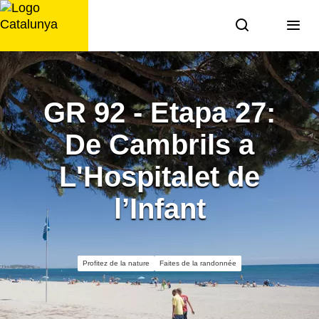
Aller
au
contenu
GR 92 - Etapa 27:
De Cambrils a
L'Hospitalet de
l’Infant
Profitez de la nature
Faites de la randonnée