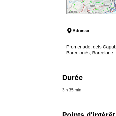
Adresse
Promenade, dels Caputxi
Barcelonès, Barcelone
Durée
3 h 35 min
Points d'intérêt