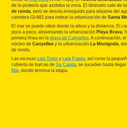
de la piratería que azotaba la zona. El itinerario sale de l
de ronda
, pero se desvía enseguida para alejarse del agu
carretera GI-682 para rodear la urbanización de
Santa Mar
El mar se puede otear desde la altura y la distancia. El c
poco a poco, atravesando la urbanización
Playa Brava
, 
primera línea en la
playa de Canyelles
. A continuación, e
núcleo de
Canyelles
y la urbanización
La Montgoda
, do
de ronda.
Las rocosas
cala Trons
y
cala Frares
, así como la pequeñ
cubierta de barcas de
Sa Caleta
, se suceden hasta llegar
Mar
, donde termina la etapa.