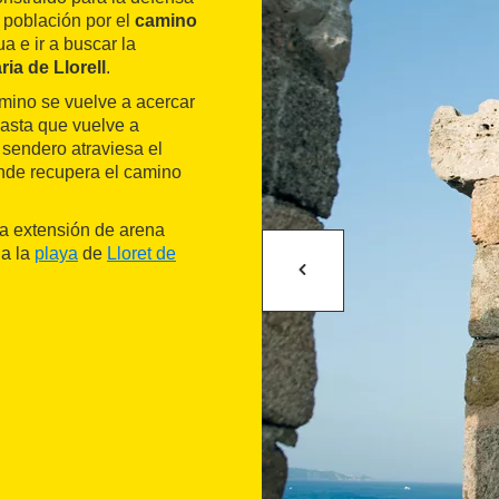
a población por el
camino
a e ir a buscar la
ia de Llorell
.
amino se vuelve a acercar
hasta que vuelve a
l sendero atraviesa el
nde recupera el camino
a extensión de arena
 a la
playa
de
Lloret de