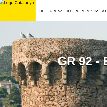
Aller
au
QUE FAIRE
HÉBERGEMENTS
À 
contenu
GR 92 - 