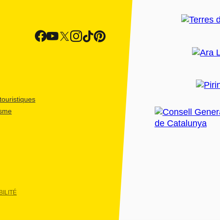
ouristiques
isme
ILITÉ