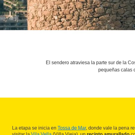
El sendero atraviesa la parte sur de la C
pequeñas calas c
La etapa se inicia en
Tossa de Mar
, donde vale la pena re
visitar la
Vila Vella
(Villa Vieja), un
recinto amurallado
co