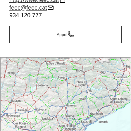
http://www.feec.cat
feec@feec.cat
934 120 777
Appel