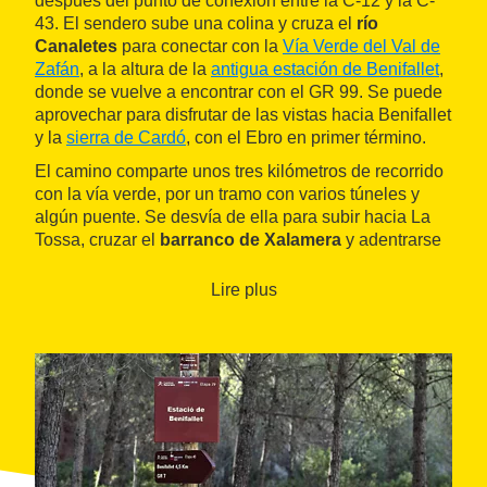
después del punto de conexión entre la C-12 y la C-
43. El sendero sube una colina y cruza el
río
Canaletes
para conectar con la
Vía Verde del Val de
Zafán
, a la altura de la
antigua estación de Benifallet
,
donde se vuelve a encontrar con el GR 99. Se puede
aprovechar para disfrutar de las vistas hacia Benifallet
y la
sierra de Cardó
, con el Ebro en primer término.
El camino comparte unos tres kilómetros de recorrido
con la vía verde, por un tramo con varios túneles y
algún puente. Se desvía de ella para subir hacia La
Tossa, cruzar el
barranco de Xalamera
y adentrarse
en el término municipal de
Paüls
. La subida hace un
paréntesis, pero continúa mientras cruza la N-230 y
Lire plus
penetra en algún momento en el
Parc Natural dels
Ports
, en las cercanías de La Mola d'en Palau. El
ascenso se acaba en el
collado de Roig
, el punto
más alto de la etapa con sus casi 380 metros.
El último tramo del recorrido, todo por pista, baja por
el
valle de Vinyes
y permite empezar a disfrutar de
las vistas de los contrafuertes de Els Ports hasta
llegar a
Paüls
, final de la etapa.