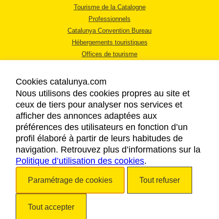
Tourisme de la Catalogne
Professionnels
Catalunya Convention Bureau
Hébergements touristiques
Offices de tourisme
Cookies catalunya.com
Nous utilisons des cookies propres au site et
ceux de tiers pour analyser nos services et
afficher des annonces adaptées aux
MENTIONS LÉGALES
préférences des utilisateurs en fonction d’un
RÈGLES DE CONFIDENTIALITÉ
profil élaboré à partir de leurs habitudes de
COOKIES
navigation. Retrouvez plus d’informations sur la
Politique d’utilisation des cookies
ACCESSIBILITÉ
.
Paramétrage de cookies
Tout refuser
Copyright © 2026. Tourisme de la Catalogne. Tous droits réservés.
Tout accepter