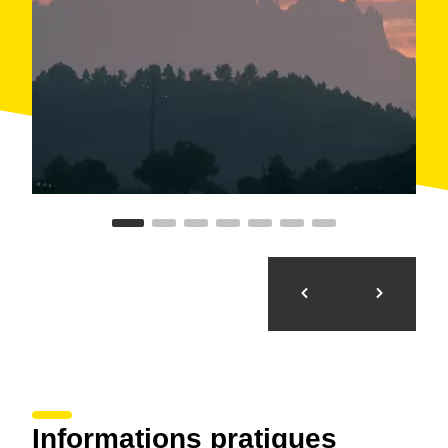
Montserrat.
La ascensión de la
montaña de Montserrat
propiamente dicha comienza en el límite del
Parc
Natural de la Muntanya de Montserrat
y culmina en
el monasterio. Coincide también que estos son los
tramos más atractivos de todo el GR 6.
A continuación puedes consultar las características de
la ruta y el detalle de cada una de las 3 etapas que
forman el GR 6.
Informations pratiques