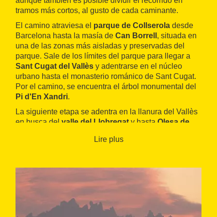
aunque también es posible dividir el recorrido en
tramos más cortos, al gusto de cada caminante.
El camino atraviesa el
parque de Collserola
desde
Barcelona hasta la masía de
Can Borrell
, situada en
una de las zonas más aisladas y preservadas del
parque. Sale de los límites del parque para llegar a
Sant Cugat del Vallès
y adentrarse en el núcleo
urbano hasta el monasterio románico de Sant Cugat.
Por el camino, se encuentra el árbol monumental del
Pi d'En Xandri
.
La siguiente etapa se adentra en la llanura del Vallès
en busca del
valle del Llobregat
y hasta
Olesa de
Montserrat
. En este tramo abundan los cursos de
Lire plus
agua y atraviesa algunos de los últimos espacios
forestales del Vallès. Una vez en Olesa, el sendero
cruza el Llobregat y continúa bordeando el río hacia el
norte, hacia la
Colonia Sedó
, un barrio que
originariamente nació como fábrica textil y residencia
de los trabajadores. La variante GR 6-1 del sendero
conduce directamente a Esparreguera, para llegar a
Collbató, situado ya a los pies de la montaña de