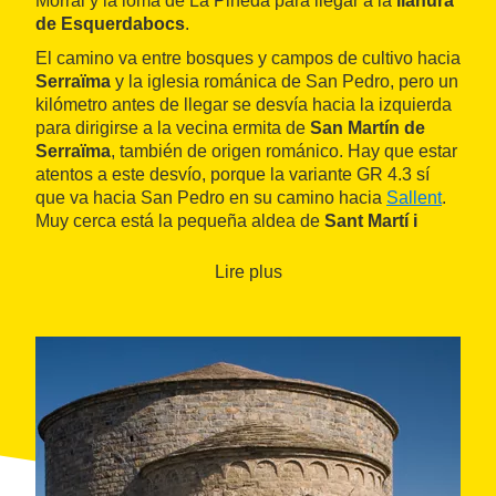
Morral y la loma de La Pineda para llegar a la
llanura
de Esquerdabocs
.
El camino va entre bosques y campos de cultivo hacia
Serraïma
y la iglesia románica de San Pedro, pero un
kilómetro antes de llegar se desvía hacia la izquierda
para dirigirse a la vecina ermita de
San Martín de
Serraïma
, también de origen románico. Hay que estar
atentos a este desvío, porque la variante GR 4.3 sí
que va hacia San Pedro en su camino hacia
Sallent
.
Muy cerca está la pequeña aldea de
Sant Martí i
Fucimanya
.
Lire plus
El itinerario emprende aquí la segunda subida de la
jornada, ascendiendo la
sierra de Montcogul
para
bajar hacia
Cabrianes
, muy cerca de Sallent,
pasando por una zona industrial.