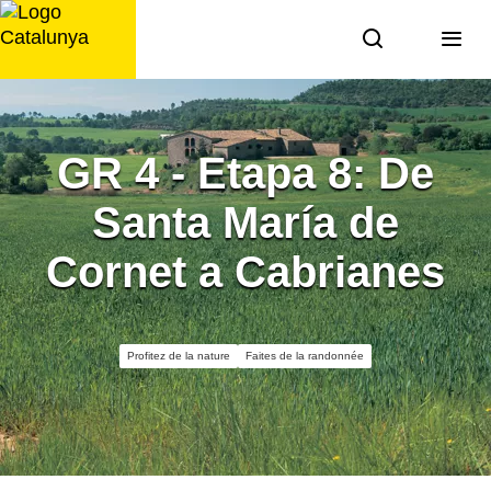
Aller
au
contenu
GR 4 - Etapa 8: De
Santa María de
Cornet a Cabrianes
Profitez de la nature
Faites de la randonnée