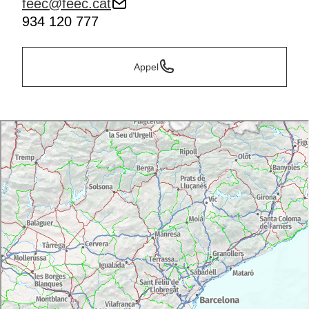
feec@feec.cat
934 120 777
Appel