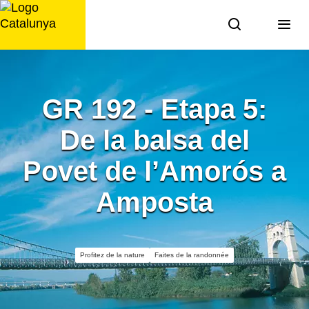
Aller
au
contenu
GR 192 - Etapa 5:
De la balsa del
Povet de l’Amorós a
Amposta
Profitez de la nature
Faites de la randonnée