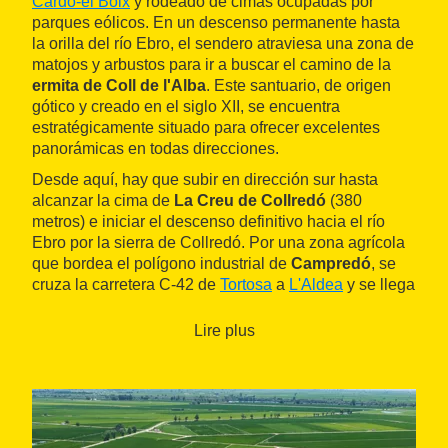
Cardó-el Boix
y rodeado de cimas ocupadas por
parques eólicos. En un descenso permanente hasta
la orilla del río Ebro, el sendero atraviesa una zona de
matojos y arbustos para ir a buscar el camino de la
ermita de Coll de l'Alba
. Este santuario, de origen
gótico y creado en el siglo XII, se encuentra
estratégicamente situado para ofrecer excelentes
panorámicas en todas direcciones.
Desde aquí, hay que subir en dirección sur hasta
alcanzar la cima de
La Creu de Collredó
(380
metros) e iniciar el descenso definitivo hacia el río
Ebro por la sierra de Collredó. Por una zona agrícola
que bordea el polígono industrial de
Campredó
, se
cruza la carretera C-42 de
Tortosa
a
L'Aldea
y se llega
al
canal de la Izquierda del Ebro
. Aquí, se conecta
con el
GR 99
para pasar juntos al otro lado del canal y
Lire plus
seguir entre este y el río. Después de cruzar por
debajo de los puentes del ferrocarril y la autopista AP-
7, hay que cruzar el río por el emblemático
puente
colgante
y llegar al final de la etapa en
Amposta
.