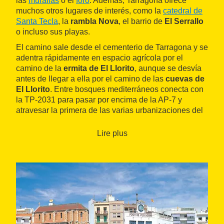
las
murallas
o el
foro
. Además, Tarragona ofrece
muchos otros lugares de interés, como la
catedral de
Santa Tecla
, la
rambla Nova
, el barrio de
El Serrallo
o incluso sus playas.
El camino sale desde el cementerio de Tarragona y se
adentra rápidamente en espacio agrícola por el
camino de la
ermita de El Llorito
, aunque se desvía
antes de llegar a ella por el camino de las
cuevas de
El Llorito
. Entre bosques mediterráneos conecta con
la TP-2031 para pasar por encima de la AP-7 y
atravesar la primera de las varias urbanizaciones del
municipio de
El Catllar
que se encuentran antes de
llegar a esta población de la orilla derecha del
río
Lire plus
Gaià
. Situada sobre una pequeña colina, destaca por
los restos de su
castillo
, dos torres rectangulares y un
trozo de la muralla que actualmente acoge el Centro
de Interpretación de los Castillos del Bajo Gaià.
El camino continúa al norte, rodeado de algarrobos,
almendros y viñedos. El
barranco de Renau
conduce hasta
Renau
, donde se puede visitar la
ermita de la
Virgen de Loreto
, decorada y reformada