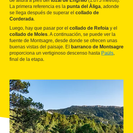
de altura a pies del
tozal de Engrilló
(1.073 metros).
La primera referencia es la
punta del Àliga
, adonde
se llega después de superar el
collado de
Corderada
.
Luego, hay que pasar por el
collado de Refoia
y el
collado de Moles
. A continuación, se puede ver la
fuente de Montsagre, desde donde se ofrecen unas
buenas vistas del paisaje. El
barranco de Montsagre
proporciona un vertiginoso descenso hasta
Paüls
,
final de la etapa.