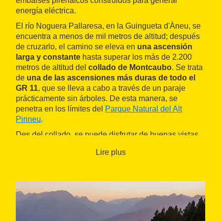
embalses pirenaicos construidos para generar
energía eléctrica.
El río Noguera Pallaresa, en la Guingueta d'Àneu, se
encuentra a menos de mil metros de altitud; después
de cruzarlo, el camino se eleva en
una ascensión
larga y constante
hasta superar los más de 2.200
metros de altitud del
collado de Montcaubo
. Se trata
de
una de las ascensiones más duras de todo el
GR 11
, que se lleva a cabo a través de un paraje
prácticamente sin árboles. De esta manera, se
penetra en los límites del
Parque Natural del Alt
Pirineu
.
Des del collado, se puede disfrutar de buenas vistas
de
los valles de Àneu
, por una parte, y de
los valles
Lire plus
de Estaon y de Cardós
, por otra parte. El descenso
hasta
Estaon
vuelve a ser largo y pronunciado, con el
aliciente añadido de ir encontrando cada vez más
vegetación a medida que se acercan las cotas más
bajas, pròximas a los 1.200 metros.