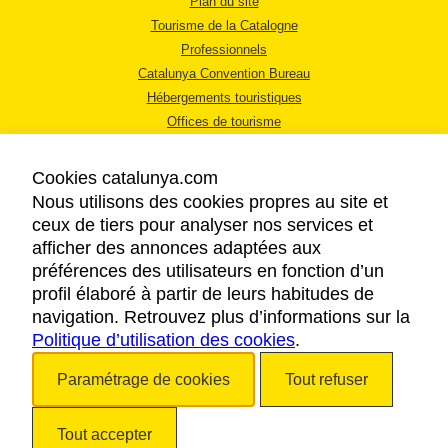
Plan du site
Tourisme de la Catalogne
Professionnels
Catalunya Convention Bureau
Hébergements touristiques
Offices de tourisme
Cookies catalunya.com
Nous utilisons des cookies propres au site et
ceux de tiers pour analyser nos services et
afficher des annonces adaptées aux
MENTIONS LÉGALES
préférences des utilisateurs en fonction d’un
RÈGLES DE CONFIDENTIALITÉ
profil élaboré à partir de leurs habitudes de
COOKIES
navigation. Retrouvez plus d’informations sur la
Politique d’utilisation des cookies
ACCESSIBILITÉ
.
Paramétrage de cookies
Tout refuser
Copyright © 2026. Tourisme de la Catalogne. Tous droits réservés.
Tout accepter