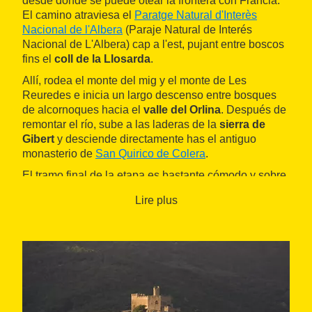
desde donde se puede otear la frontera con Francia.
El camino atraviesa el
Paratge Natural d'Interès
Nacional de l'Albera
(Paraje Natural de Interés
Nacional de L'Albera) cap a l'est, pujant entre boscos
fins el
coll de la Llosarda
.
Allí, rodea el monte del mig y el monte de Les
Reuredes e inicia un largo descenso entre bosques
de alcornoques hacia el
valle del Orlina
. Después de
remontar el río, sube a las laderas de la
sierra de
Gibert
y desciende directamente has el antiguo
monasterio de
San Quirico de Colera
.
El tramo final de la etapa es bastante cómodo y sobre
asfalto. Sigue un buen tramo del río
Reguerada
, para
Lire plus
desviarse a continuación a la izquierda hasta
Vilamaniscle
, recorriendo extensiones llanas
plantadas de viñedo y olivar.