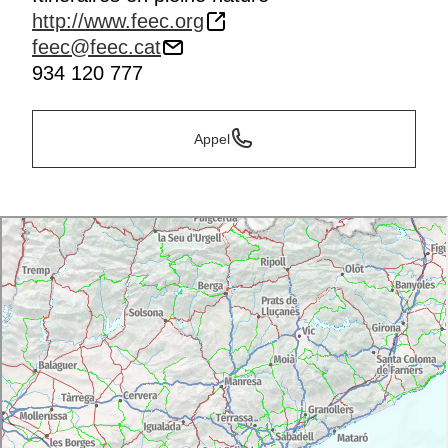
http://www.feec.org
feec@feec.cat
934 120 777
Appel