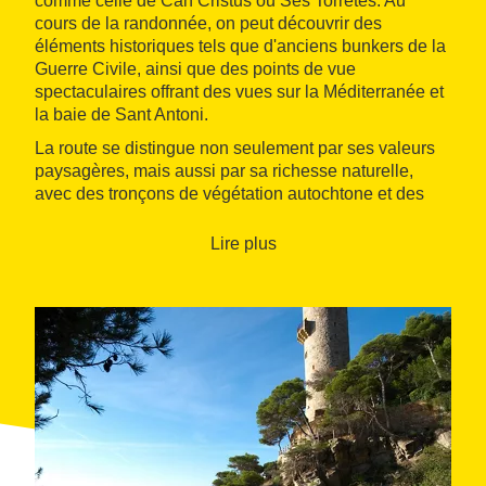
comme celle de Can Cristus ou Ses Torretes. Au
cours de la randonnée, on peut découvrir des
éléments historiques tels que d'anciens bunkers de la
Guerre Civile, ainsi que des points de vue
spectaculaires offrant des vues sur la Méditerranée et
la baie de Sant Antoni.
La route se distingue non seulement par ses valeurs
paysagères, mais aussi par sa richesse naturelle,
avec des tronçons de végétation autochtone et des
écosystèmes bien préservés. C'est une promenade de
faible difficulté, idéale à réaliser en famille ou en solo,
Lire plus
qui allie nature, histoire et tranquillité, se terminant
près du cap Roig et de la dernière crique du parcours,
la Belladona.