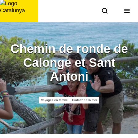
Aller
au
contenu
Chemin de ronde de
Calonge et Sant
Antoni
Voyagez en famille
Profitez de la mer