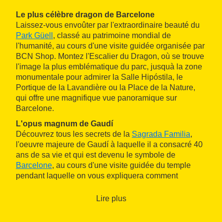
Le plus célèbre dragon de Barcelone
Laissez-vous envoûter par l'extraordinaire beauté du
Park Güell
, classé au patrimoine mondial de
l'humanité, au cours d'une visite guidée organisée par
BCN Shop. Montez l'Escalier du Dragon, où se trouve
l'image la plus emblématique du parc, jusquà la zone
monumentale pour admirer la Salle Hipóstila, le
Portique de la Lavandière ou la Place de la Nature,
qui offre une magnifique vue panoramique sur
Barcelone.
L'opus magnum de Gaudí
Découvrez tous les secrets de la
Sagrada Familia
,
l'oeuvre majeure de Gaudí à laquelle il a consacré 40
ans de sa vie et qui est devenu le symbole de
Barcelone
, au cours d'une visite guidée du temple
pendant laquelle on vous expliquera comment
l'architecte s'est inspiré de la nature, qu'il vénérait tant,
pour concevoir les façades et l'intérieur de la
Lire plus
basilique.