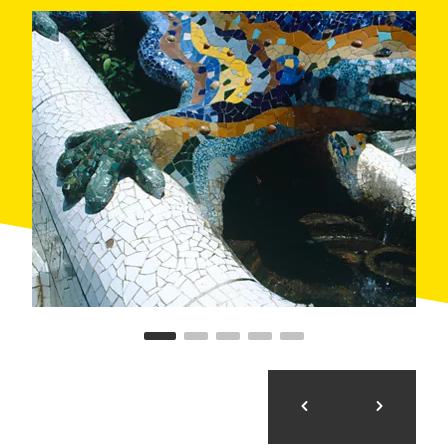
Le plus grand ensemble moderniste du monde
À deux pas, l'
Hôpital de Sant Pau
, l'ouvrage le plus
important de Lluís Domènech i Montaner, est
l'ensemble moderniste le plus grand du monde et
probablement le mois connu de Barcelone. Pénétrez
avec un guide dans l'une des plus anciennes
institutions de santé d'Europe pour admirer les dômes,
les façades, les sculptures et les vitraux et empruntez
les tunnels souterrains qui donnent accès aux jardins.
Du passé olympique au Camp Nou
Si vous aimez le sport, que ce soit le pratiquer ou le
regarder, cette sortie vous enchantera. Avec
WeBarcelona, visitez les
installations sportives
les
plus emblématiques de la ville comme des
spectateurs de luxe : sur une eBike, un vélo électrique
facile à manipuler. Le stade olympique, le palais Sant
Jordi, la tour Calatrava et le
Camp Nou
seront vos
destinations. Et en chemin ? Les meilleures vues de
la ville !
Découvrez la ville au clair de lune
Vous aimez courir ? Ce programme est parfait pour