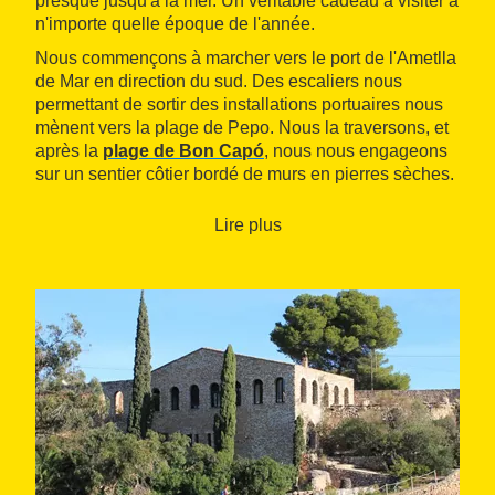
presque jusqu'à la mer. Un véritable cadeau à visiter à
n'importe quelle époque de l'année.
Nous commençons à marcher vers le port de l'Ametlla
de Mar en direction du sud. Des escaliers nous
permettant de sortir des installations portuaires nous
mènent vers la plage de Pepo. Nous la traversons, et
après la
plage de Bon Capó
, nous nous engageons
sur un sentier côtier bordé de murs en pierres sèches.
Au phare du port de l'Estany, nous quittons la côte
pour aller à droite en suivant le port de l'Estany, un
Lire plus
véritable port naturel, autrefois utilisé. Le port
s'enfonce dans l'intérieur des terres et nous devons
faire le tour pour suivre la route. Les signaux de
peinture blanche et rouge nous conduisent jusqu'à la
rive sud de ce port naturel, à la plage de l'Estany, où
nous retrouvons la ligne côtière.
Nous passons par la plage du port Olivet, avec un
étang. À partir de ce point, nous rencontrons tout au
long de notre parcours de nombreuses criques et
petites plages. Une constante tout au long de ce
parcours. La crique des Santes Creus est le prochain