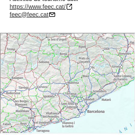
mer. À partir du cap Roig, nous retrouvons des
https://www.feec.cat/
tronçons urbanisés. Une constante que nous ne
feec@feec.cat
quitterons plus jusqu'à ce que nous atteignions
l'Ampolla.
Si nous n'avons pas prévu deux voitures, une façon
très intéressante de revenir est de prendre le train
pour l'Ametlla de Mar.
Itinéraire proposé par la
FEEC
. Contact :
feec@feec.cat
| Téléphone :
934 120 777