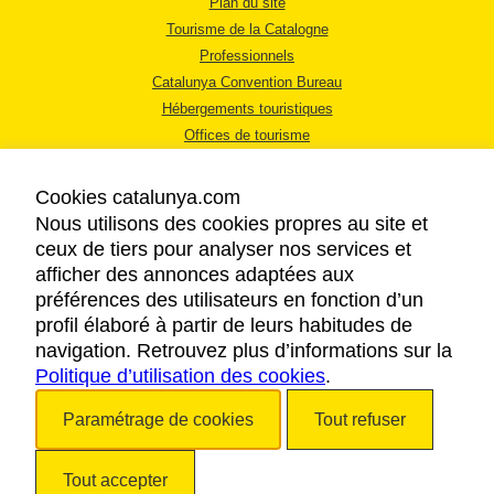
Plan du site
Tourisme de la Catalogne
Professionnels
Catalunya Convention Bureau
Hébergements touristiques
Offices de tourisme
Cookies catalunya.com
Nous utilisons des cookies propres au site et
ceux de tiers pour analyser nos services et
afficher des annonces adaptées aux
MENTIONS LÉGALES
préférences des utilisateurs en fonction d’un
RÈGLES DE CONFIDENTIALITÉ
profil élaboré à partir de leurs habitudes de
COOKIES
navigation. Retrouvez plus d’informations sur la
Politique d’utilisation des cookies
ACCESSIBILITÉ
.
Paramétrage de cookies
Tout refuser
Copyright © 2026. Tourisme de la Catalogne. Tous droits réservés.
Tout accepter