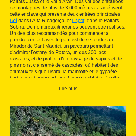
Pallars Jussà et le Val d'Aran. Des vallées entourées
de montagnes de plus de 3 000 mètres caractérisent
cette enclave qui présente deux entrées principales :
Boí
dans l'Alta Ribagorça, et
Espot
, dans le Pallars
Sobirà. De nombreux itinéraires peuvent être réalisés.
Un des plus recommandés pour commencer à
prendre contact avec le parc est de se rendre au
Mirador de Sant Maurici, un parcours permettant
d'admirer l'estany de Ratera, un des 200 lacs
existants, et de profiter d'un paysage de sapins et de
pins noirs, clairsemé de cascades, où habitent des
animaux tels que l'isard, la marmotte et le gypaète
barbu, un charognard, une faune semblable à celle
des Alpes. Le plus long porte de nom de
Carros de
Lire plus
foc
, qui propose une visite circulaire des neuf refuges
situés dans le parc, qui se trouvent à une altitude
allant de 1 900 à 2 400 mètres. Pour entreprendre des
parcours partant d'une certaine altitude, il existe la
possibilité de prendre le
téléphérique
qui, depuis le
lac de Sallente, monte, en moins de 15 minutes, à
l'estany Gento, situé à plus de 2 000 mètres.