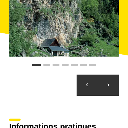
Un parc accessible à tous
Pour rendre le parc accessible aux personnes à
mobilité réduite, un programme spécifique éliminant
les obstacles physiques liés à l'orographie a été mis
en oeuvre en construisant des passerelles en bois
leur permettant de circuler en fauteuil roulant.
Différents chemins pour non-voyants ont également
été balisés.
Informations pratiques