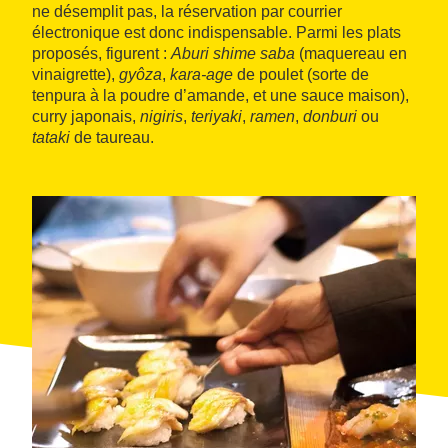
ne désemplit pas, la réservation par courrier
électronique est donc indispensable. Parmi les plats
proposés, figurent :
Aburi shime saba
(maquereau en
vinaigrette),
gyôza
,
kara-age
de poulet (sorte de
tenpura à la poudre d’amande, et une sauce maison),
curry japonais,
nigiris
,
teriyaki
,
ramen
,
donburi
ou
tataki
de taureau.