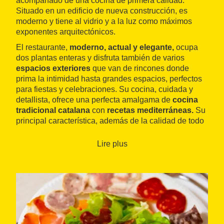
acompañado de una cocina de primera calidad.
Situado en un edificio de nueva construcción, es
moderno y tiene al vidrio y a la luz como máximos
exponentes arquitectónicos.
El restaurante,
moderno, actual y elegante,
ocupa
dos plantas enteras y disfruta también de varios
espacios exteriores
que van de rincones donde
prima la intimidad hasta grandes espacios, perfectos
para fiestas y celebraciones. Su cocina, cuidada y
detallista, ofrece una perfecta amalgama de
cocina
tradicional catalana
con
recetas mediterráneas.
Su
principal característica, además de la calidad de todo
lo que sale de sus fogones, es que la mayoría de
platos son aptos para celíacos.
Lire plus