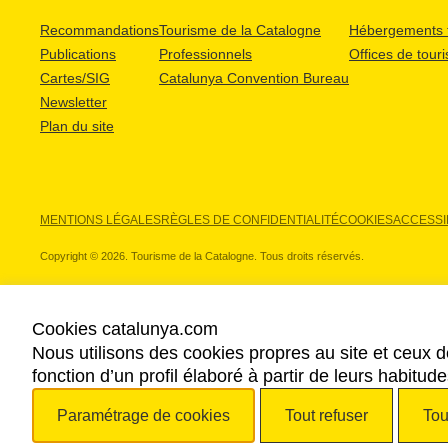
Recommandations
Tourisme de la Catalogne
Hébergements t
Publications
Professionnels
Offices de tour
Cartes/SIG
Catalunya Convention Bureau
Newsletter
Plan du site
MENTIONS LÉGALES
RÈGLES DE CONFIDENTIALITÉ
COOKIES
ACCESSIB
Copyright © 2026. Tourisme de la Catalogne. Tous droits réservés.
Cookies catalunya.com
Nous utilisons des cookies propres au site et ceux d
NOS PARTENAIRES
fonction d’un profil élaboré à partir de leurs habitu
Paramétrage de cookies
Tout refuser
Tou