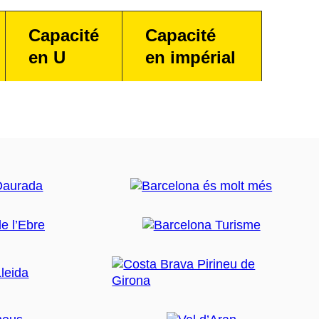
Capacité
Capacité
en U
en impérial