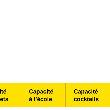
ité
Capacité
Capacité
ets
à l'école
cocktails