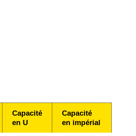
Capacité
Capacité
en U
en impérial