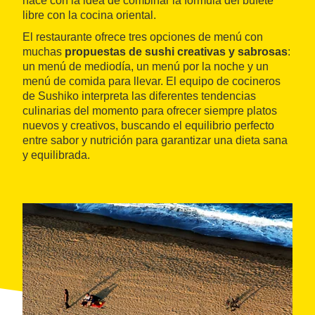
nace con la idea de combinar la fórmula del bufete
libre con la cocina oriental.
El restaurante ofrece tres opciones de menú con
muchas
propuestas de sushi creativas y sabrosas
:
un menú de mediodía, un menú por la noche y un
menú de comida para llevar. El equipo de cocineros
de Sushiko interpreta las diferentes tendencias
culinarias del momento para ofrecer siempre platos
nuevos y creativos, buscando el equilibrio perfecto
entre sabor y nutrición para garantizar una dieta sana
y equilibrada.