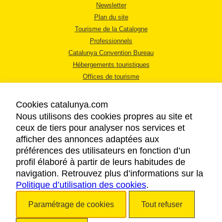
Newsletter
Plan du site
Tourisme de la Catalogne
Professionnels
Catalunya Convention Bureau
Hébergements touristiques
Offices de tourisme
Cookies catalunya.com
Nous utilisons des cookies propres au site et
ceux de tiers pour analyser nos services et
afficher des annonces adaptées aux
MENTIONS LÉGALES
préférences des utilisateurs en fonction d’un
RÈGLES DE CONFIDENTIALITÉ
profil élaboré à partir de leurs habitudes de
COOKIES
navigation. Retrouvez plus d’informations sur la
Politique d’utilisation des cookies
ACCESSIBILITÉ
.
Paramétrage de cookies
Tout refuser
Copyright © 2026. Tourisme de la Catalogne. Tous droits réservés.