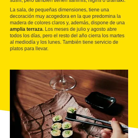
sushi, pero también tienen sahimis, nigiris o uramaki.
La sala, de pequeñas dimensiones, tiene una
decoración muy acogedora en la que predomina la
madera de colores claros y, además, dispone de una
amplia terraza
. Los meses de julio y agosto abre
todos los días, pero el resto del año cierra los martes
al mediodía y los lunes. También tiene servicio de
platos para llevar.