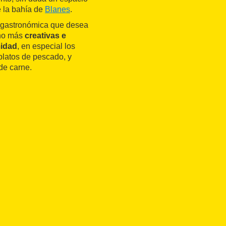
 la bahía de
Blanes
.
a gastronómica que desea
o más
creativas e
midad
, en especial los
 platos de pescado, y
de carne.