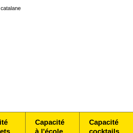
 catalane
ité
Capacité
Capacité
ets
à l'école
cocktails