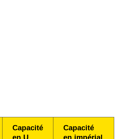
Capacité
Capacité
en U
en impérial