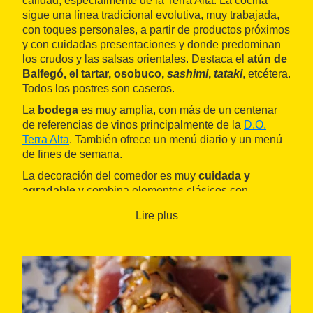
calidad, especialmente de la Terra Alta. La cocina
sigue una línea tradicional evolutiva, muy trabajada,
con toques personales, a partir de productos próximos
y con cuidadas presentaciones y donde predominan
los crudos y las salsas orientales. Destaca el
atún de
Balfegó, el tartar, osobuco,
sashimi
,
tataki
, etcétera.
Todos los postres son caseros.
La
bodega
es muy amplia, con más de un centenar
de referencias de vinos principalmente de la
D.O.
Terra Alta
. También ofrece un menú diario y un menú
de fines de semana.
La decoración del comedor es muy
cuidada y
agradable
y combina elementos clásicos con
modernos, luces de épocas pasadas con arañas,
Lire plus
paredes de piedra vista, decoradas con botellas de
vinos de la Terra Alta y un gran mapa que sitúa las
variedades de vid de la comarca.