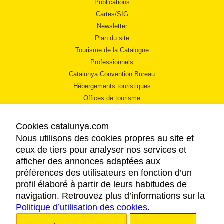
Publications
Cartes/SIG
Newsletter
Plan du site
Tourisme de la Catalogne
Professionnels
Catalunya Convention Bureau
Hébergements touristiques
Offices de tourisme
Cookies catalunya.com
Nous utilisons des cookies propres au site et
ceux de tiers pour analyser nos services et
afficher des annonces adaptées aux
MENTIONS LÉGALES
préférences des utilisateurs en fonction d’un
RÈGLES DE CONFIDENTIALITÉ
profil élaboré à partir de leurs habitudes de
COOKIES
navigation. Retrouvez plus d’informations sur la
Politique d’utilisation des cookies
ACCESSIBILITÉ
.