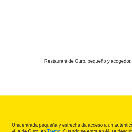
Restaurant de Gurp, pequeño y acogedor, e
Una entrada pequeña y estrecha da acceso a un auténtico
villa de Gurp, en
Tremp
. Cuando se entra en él, se descu