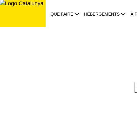
Aller
au
QUE FAIRE
HÉBERGEMENTS
À 
contenu