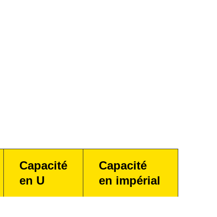
Capacité
Capacité
en U
en impérial