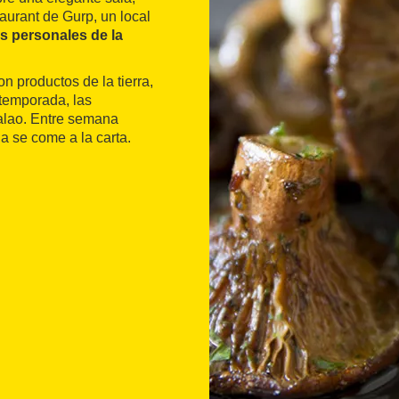
aurant de Gurp, un local
s personales de la
n productos de la tierra,
temporada, las
alao. Entre semana
a se come a la carta.