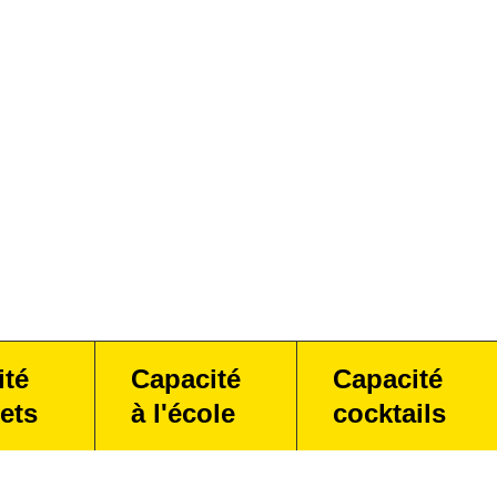
ité
Capacité
Capacité
ets
à l'école
cocktails