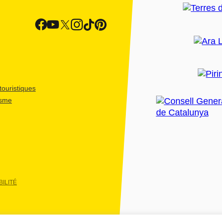
ouristiques
isme
ILITÉ