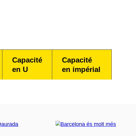
Capacité
Capacité
en U
en impérial