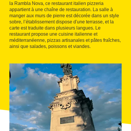
la Rambla Nova, ce restaurant italien pizzeria
appartient à une chaîne de restauration. La salle à
manger aux murs de pierre est décorée dans un style
sobre, l’établissement dispose d'une terrasse, et la
carte est traduite dans plusieurs langues. Le
restaurant propose une cuisine italienne et
méditerranéenne, pizzas artisanales et pâtes fraîches,
ainsi que salades, poissons et viandes.