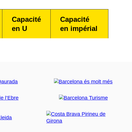
Capacité
Capacité
en U
en impérial