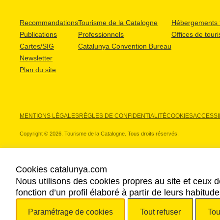
Recommandations
Tourisme de la Catalogne
Hébergements t
Publications
Professionnels
Offices de tour
Cartes/SIG
Catalunya Convention Bureau
Newsletter
Plan du site
MENTIONS LÉGALES
RÈGLES DE CONFIDENTIALITÉ
COOKIES
ACCESSIB
Copyright © 2026. Tourisme de la Catalogne. Tous droits réservés.
Cookies catalunya.com
Nous utilisons des cookies propres au site et ceux d
NOS PARTENAIRES
fonction d’un profil élaboré à partir de leurs habitu
Paramétrage de cookies
Tout refuser
Tou