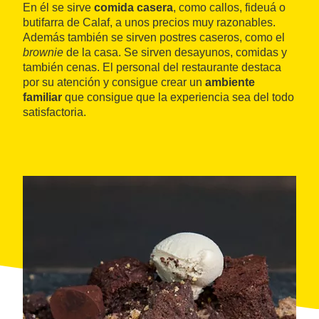
En él se sirve
comida casera
, como callos, fideuá o
butifarra de Calaf, a unos precios muy razonables.
Además también se sirven postres caseros, como el
brownie
de la casa. Se sirven desayunos, comidas y
también cenas. El personal del restaurante destaca
por su atención y consigue crear un
ambiente
familiar
que consigue que la experiencia sea del todo
satisfactoria.