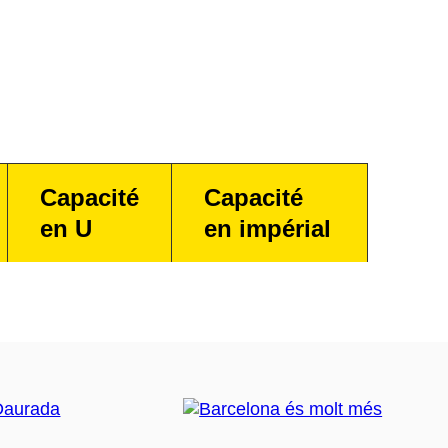
Capacité
Capacité
en U
en impérial