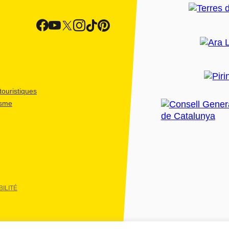
ouristiques
isme
ILITÉ