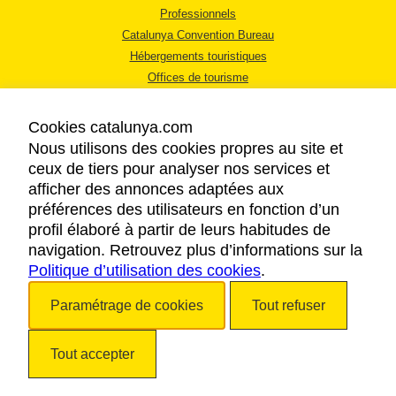
Professionnels
Catalunya Convention Bureau
Hébergements touristiques
Offices de tourisme
Cookies catalunya.com
Nous utilisons des cookies propres au site et
ceux de tiers pour analyser nos services et
afficher des annonces adaptées aux
MENTIONS LÉGALES
préférences des utilisateurs en fonction d’un
RÈGLES DE CONFIDENTIALITÉ
profil élaboré à partir de leurs habitudes de
COOKIES
navigation. Retrouvez plus d’informations sur la
Politique d’utilisation des cookies
ACCESSIBILITÉ
.
Paramétrage de cookies
Tout refuser
Copyright © 2026. Tourisme de la Catalogne. Tous droits réservés.
Tout accepter