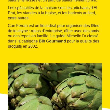
salons, terrasses et un parc de stationnement privé.
Les spécialités de la maison sont les artichauts d'El
Prat, les viandes à la braise, et les haricots au lard,
entre autres.
Can Ferran est un lieu idéal pour organiser des fêtes
de tout type : repas d'entreprise, dîner avec des amis
ou des repas en famille. Le guide Michelin l'a classé
dans la catégorie
Bib Gourmand
pour la qualité des
produits en 2002.