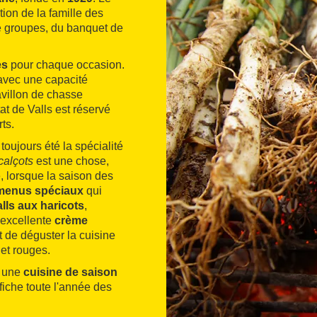
tion de la famille des
de groupes, du banquet de
es
pour chaque occasion.
 avec une capacité
avillon de chasse
at de Valls est réservé
ts.
 toujours été la spécialité
calçots
est une chose,
 lorsque la saison des
menus spéciaux
qui
lls aux haricots
,
 excellente
crème
 de déguster la cuisine
et rouges.
e une
cuisine de saison
ffiche toute l'année des