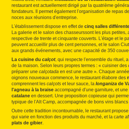
restaurant est actuellement dirigé par la quatrième généra
fondateurs. Il permet également l'organisation de repas 
noces aux réunions d'entreprise.
L'établissement dispose en effet de
cinq salles différent
La galerie et le salon des chasseurs
sont les plus petites,
respective de trente et cinquante couverts. L'étage et le p
peuvent accueillir plus de cent personnes, et le salon Ciut
aux grands événements, avec une capacité de 350 couver
La cuisine du
calçot
, qui respecte l'ensemble du rituel, a
de la maison. Selon leurs propres termes : « cuisiner des
préparer une
calçotada
en est une autre ». Chaque année,
oignons nouveaux commence, le restaurant élabore des
comprennent les
calçots
et leur sauce, la
longaniza
de Va
l'agneau à la braise
accompagné d'une garniture, et une
catalane
en dessert. Une proposition copieuse qui permet
typique de l'Alt Camp, accompagnée de bons vins blancs 
Outre cette tradition incontournable, le restaurant propos
qui varie en fonction des produits du marché, et la carte a
plats de gibier
.