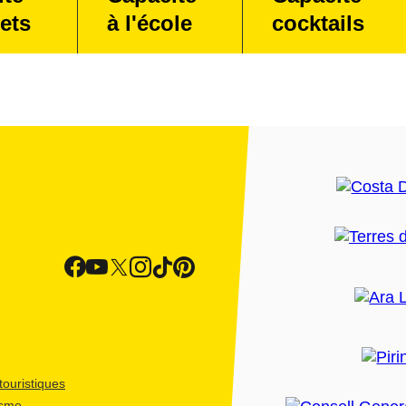
ets
à l'école
cocktails
ouristiques
isme