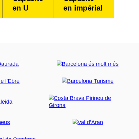
en U
en impérial