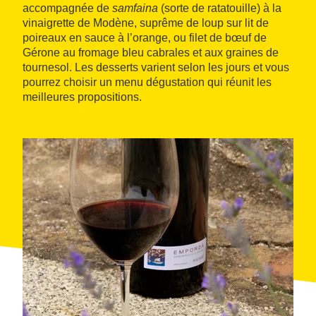
accompagnée de
samfaina
(sorte de ratatouille) à la
vinaigrette de Modène, suprême de loup sur lit de
poireaux en sauce à l’orange, ou filet de bœuf de
Gérone au fromage bleu cabrales et aux graines de
tournesol. Les desserts varient selon les jours et vous
pourrez choisir un menu dégustation qui réunit les
meilleures propositions.