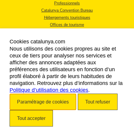
Professionnels
Catalunya Convention Bureau
Hébergements touristiques
Offices de tourisme
Cookies catalunya.com
Nous utilisons des cookies propres au site et
ceux de tiers pour analyser nos services et
afficher des annonces adaptées aux
MENTIONS LÉGALES
préférences des utilisateurs en fonction d’un
RÈGLES DE CONFIDENTIALITÉ
profil élaboré à partir de leurs habitudes de
COOKIES
navigation. Retrouvez plus d’informations sur la
Politique d’utilisation des cookies
ACCESSIBILITÉ
.
Paramétrage de cookies
Tout refuser
Copyright © 2026. Tourisme de la Catalogne. Tous droits réservés.
Tout accepter