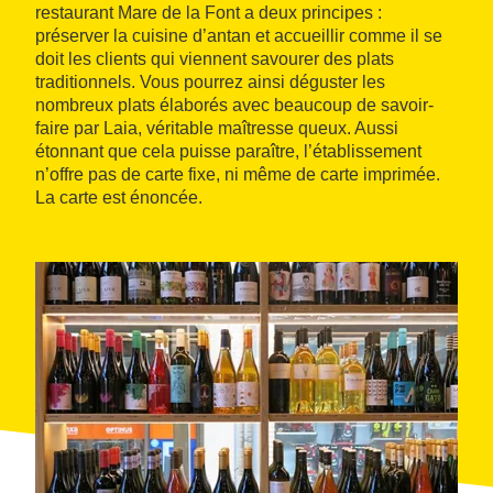
restaurant Mare de la Font a deux principes :
préserver la cuisine d’antan et accueillir comme il se
doit les clients qui viennent savourer des plats
traditionnels. Vous pourrez ainsi déguster les
nombreux plats élaborés avec beaucoup de savoir-
faire par Laia, véritable maîtresse queux. Aussi
étonnant que cela puisse paraître, l’établissement
n’offre pas de carte fixe, ni même de carte imprimée.
La carte est énoncée.