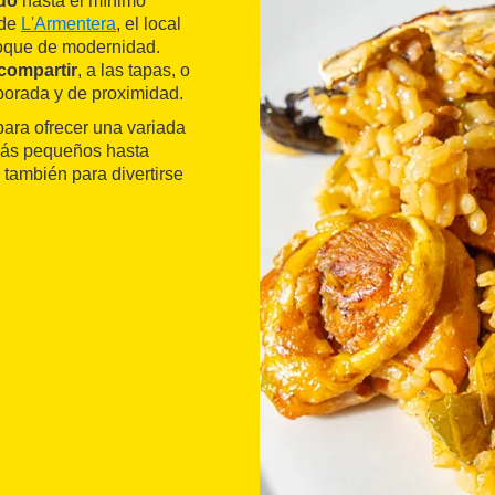
ado
hasta el mínimo
 de
L'Armentera
, el local
toque de modernidad.
 compartir
, a las tapas, o
porada y de proximidad.
para ofrecer una variada
 más pequeños hasta
 también para divertirse