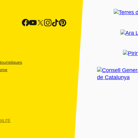
ouristiques
isme
ILITÉ