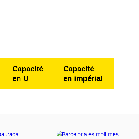
Capacité
Capacité
en U
en impérial