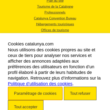
Plan du site
Tourisme de la Catalogne
Professionnels
Catalunya Convention Bureau
Hébergements touristiques
Offices de tourisme
Cookies catalunya.com
Nous utilisons des cookies propres au site et
ceux de tiers pour analyser nos services et
afficher des annonces adaptées aux
MENTIONS LÉGALES
préférences des utilisateurs en fonction d’un
RÈGLES DE CONFIDENTIALITÉ
profil élaboré à partir de leurs habitudes de
COOKIES
navigation. Retrouvez plus d’informations sur la
Politique d’utilisation des cookies
ACCESSIBILITÉ
.
Paramétrage de cookies
Tout refuser
Copyright © 2026. Tourisme de la Catalogne. Tous droits réservés.
Tout accepter