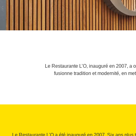
Le Restaurante L’O, inauguré en 2007, a ob
fusionne tradition et modernité, en mett
Le Restaurante L'O a été inauguré en 2007. Six ans plus t