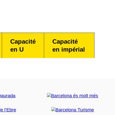
Capacité
Capacité
en U
en impérial