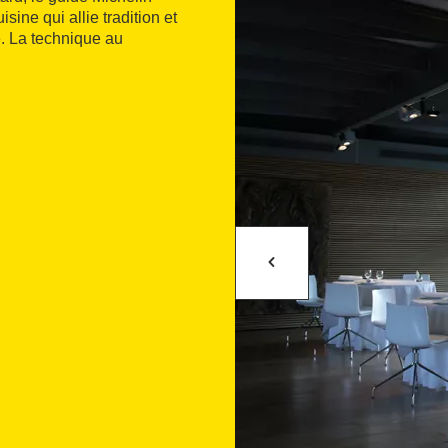
sine qui allie tradition et
té. La technique au