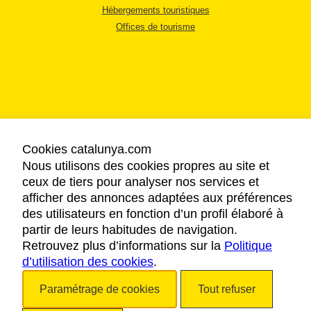
Hébergements touristiques
Offices de tourisme
MENTIONS LÉGALES
RÈGLES DE CONFIDENTIALITÉ
Cookies catalunya.com
COOKIES
Nous utilisons des cookies propres au site et
ACCESSIBILITÉ
ceux de tiers pour analyser nos services et
afficher des annonces adaptées aux préférences
des utilisateurs en fonction d’un profil élaboré à
Copyright © 2026. Tourisme de la Catalogne. Tous droits réservés.
partir de leurs habitudes de navigation.
Retrouvez plus d’informations sur la
Politique
d’utilisation des cookies
.
Paramétrage de cookies
Tout refuser