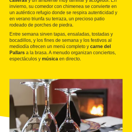
caseras
y un ambiente muy familiar y acogedor. En
invierno, su comedor con chimenea se convierte en
un auténtico refugio donde se respira autenticidad y
en verano triunfa su terraza, un precioso patio
rodeado de porches de piedra.
Entre semana sirven tapas, ensaladas, tostadas y
bocadillos, y los fines de semana y los festivos al
mediodía ofrecen un menú completo y
carne del
Pallars
a la brasa. A menudo organizan conciertos,
espectáculos y
música
en directo.