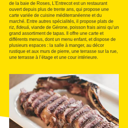
de la baie de Roses, L'Entrecot est un restaurant
ouvert depuis plus de trente ans, qui propose une
carte variée de cuisine méditerranéenne et du
marché. Entre autres spécialités, il propose plats de
riz,
fideuá
, viande de Gérone, poisson frais ainsi qu’un
grand assortiment de tapas. Il offre une carte et
différents menus, dont un menu enfant, et dispose de
plusieurs espaces : la salle à manger, au décor
rustique et aux murs de pierre, une terrasse sur la rue,
une terrasse à l’étage et une cour intérieure.