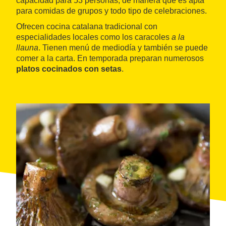
capacidad para 53 personas, de manera que es apta
para comidas de grupos y todo tipo de celebraciones.
Ofrecen cocina catalana tradicional con
especialidades locales como los caracoles
a la
llauna
. Tienen menú de mediodía y también se puede
comer a la carta. En temporada preparan numerosos
platos cocinados con setas
.