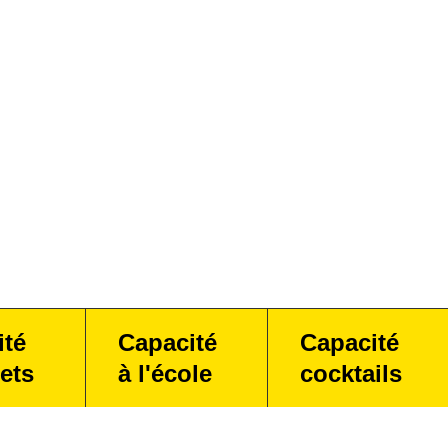
ité
Capacité
Capacité
ets
à l'école
cocktails