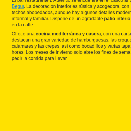
El bar restaurante L'Autèntic se encuentra en el casco ant
Begur
. La decoración interior es rústica y acogedora, con
techos abobedados, aunque hay algunos detalles modern
informal y familiar. Dispone de un agradable
patio interio
en la calle.
Ofrece una
cocina mediterránea y casera
, con una cart
destacan una gran variedad de hamburguesas, las croque
calamares y las crepes, así como bocadillos y varias tapa
horas. Los meses de invierno solo abre los fines de sema
pedir la comida para llevar.