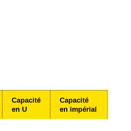
Capacité
Capacité
en U
en impérial