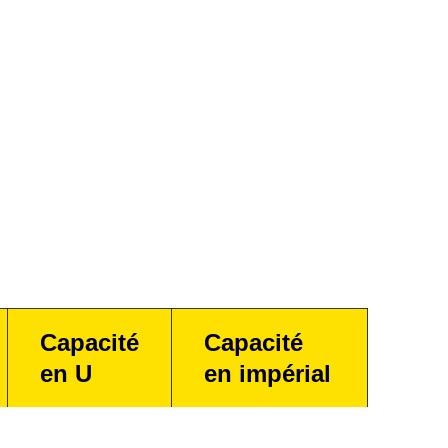
Capacité
Capacité
en U
en impérial