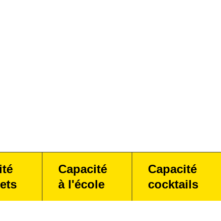
ité
Capacité
Capacité
ets
à l'école
cocktails