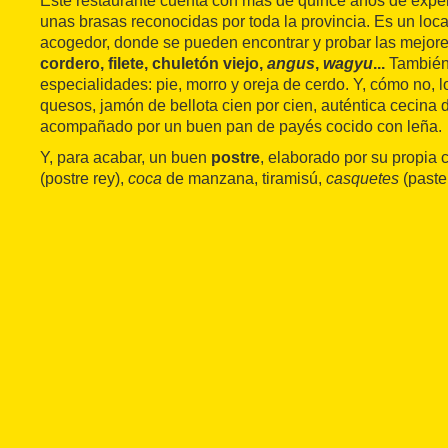
Este restaurante cuenta con más de quince años de experi
unas brasas reconocidas por toda la provincia. Es un lo
acogedor, donde se pueden encontrar y probar las mejor
cordero, filete, chuletón viejo,
angus
,
wagyu
...
También 
especialidades: pie, morro y oreja de cerdo. Y, cómo no, 
quesos, jamón de bellota cien por cien, auténtica cecina 
acompañado por un buen pan de payés cocido con leña.
Y, para acabar, un buen
postre
, elaborado por su propia c
(postre rey),
coca
de manzana, tiramisú,
casquetes
(paste