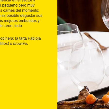
encia en el sector y
cal pequeño pero muy
es carnes del momento:
es posible degustar sus
los mejores embutidos y
de León, todo
ocinera: la tarta Fabiola
lillos) o
brownie
.