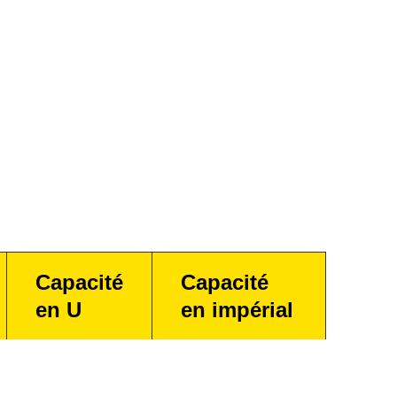
Capacité
Capacité
en U
en impérial