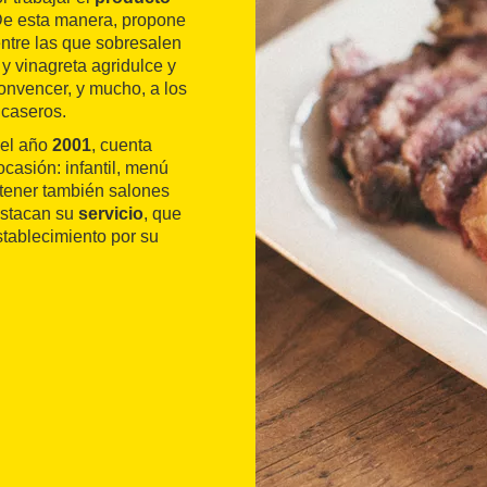
 De esta manera, propone
entre las que sobresalen
y vinagreta agridulce y
onvencer, y mucho, a los
 caseros.
 el año
2001
, cuenta
casión: infantil, menú
 tener también salones
estacan su
servicio
, que
stablecimiento por su