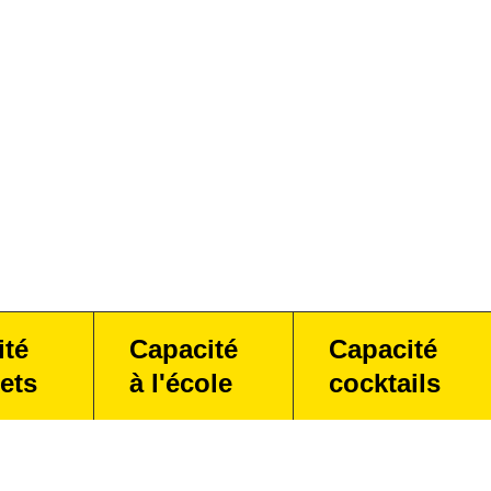
ité
Capacité
Capacité
ets
à l'école
cocktails