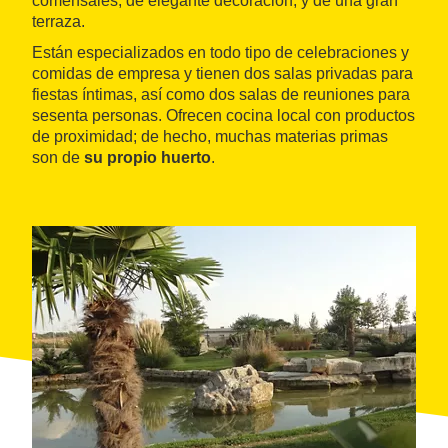
comensales, de elegante decoración, y de una gran
terraza.
Están especializados en todo tipo de celebraciones y
comidas de empresa y tienen dos salas privadas para
fiestas íntimas, así como dos salas de reuniones para
sesenta personas. Ofrecen cocina local con productos
de proximidad; de hecho, muchas materias primas
son de
su propio huerto
.