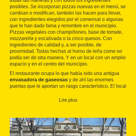
todas las maneras y con todos los ingredientes
posibles. Se incorporan pizzas nuevas en el menú, se
cambian o modifican, también las hacen para llevar,
con ingredientes elegidos por el comensal o algunas
que le han dado fama y renombre en el municipio.
Pizzas vegetales con champiñones, base de tomate,
mozzarella
y escalivada o la cinco quesos. Con
ingredientes de calidad y, a ser posible, de
proximidad. Todas hechas al horno de leña como no
podía ser de otra manera. Y en un local con un amplio
espacio y en el centro del municipio.
El restaurante ocupa lo que había sido una antigua
envasadora de gaseosas
y de ahí las enormes
puertas que le aportan un rasgo característico. El local
es acogedor y destaca por la presencia de una
decoración donde impera la artesanía y la madera,
Lire plus
con cálidas lámparas, sofás o puertas colgadas en las
paredes. Incluso un pequeño patio interior donde
disfrutar de la comida cuando el tiempo lo permite.
Todo son detalles que vale la pena descubrir.