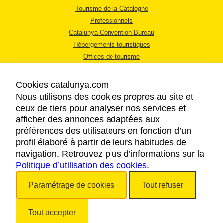
Tourisme de la Catalogne
Professionnels
Catalunya Convention Bureau
Hébergements touristiques
Offices de tourisme
Cookies catalunya.com
Nous utilisons des cookies propres au site et
ceux de tiers pour analyser nos services et
afficher des annonces adaptées aux
MENTIONS LÉGALES
préférences des utilisateurs en fonction d’un
RÈGLES DE CONFIDENTIALITÉ
profil élaboré à partir de leurs habitudes de
COOKIES
navigation. Retrouvez plus d’informations sur la
Politique d’utilisation des cookies
ACCESSIBILITÉ
.
Paramétrage de cookies
Tout refuser
Copyright © 2026. Tourisme de la Catalogne. Tous droits réservés.
Tout accepter