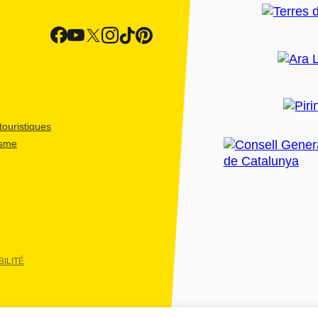
ouristiques
isme
ILITÉ