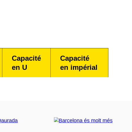
Capacité
Capacité
en U
en impérial