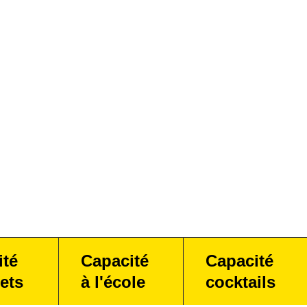
ité
Capacité
Capacité
ets
à l'école
cocktails