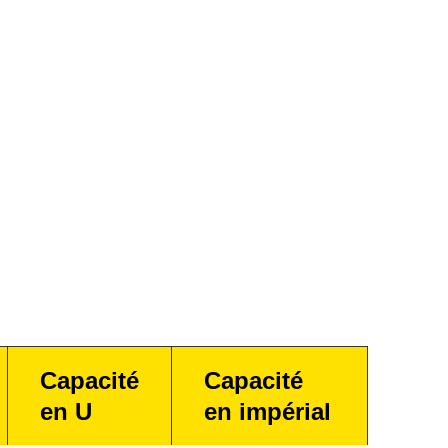
Capacité
Capacité
en U
en impérial