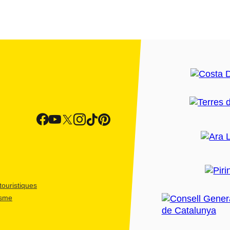
ouristiques
isme